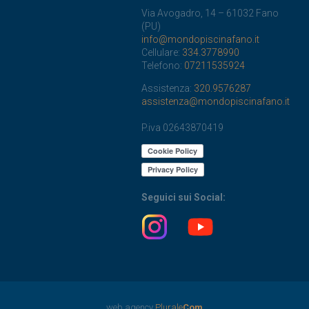
Via Avogadro, 14 – 61032 Fano
(PU)
info@mondopiscinafano.it
Cellulare:
334.3778990
Telefono:
07211535924
Assistenza:
320.9576287
assistenza@mondopiscinafano.it
P.iva 02643870419
Seguici sui Social:
web agency
Plurale
Com