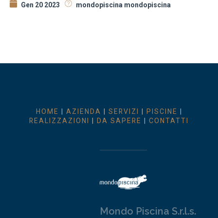
Gen 20 2023
mondopiscina mondopiscina
HOME
|
AZIENDA
|
SERVIZI
|
PISCINE
|
REALIZZAZIONI
|
DA SAPERE
|
CONTATTI
Mondo Piscina S.r.l.s.