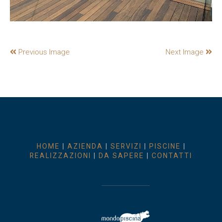
Previous Image
Next Image
HOME
|
AZIENDA
|
SERVIZI
|
PISCINE
|
REALIZZAZIONI
|
DA SAPERE
|
CONTATTI