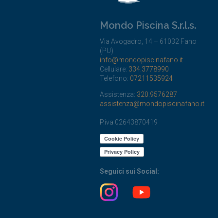
Mondo Piscina S.r.l.s.
Via Avogadro, 14 – 61032 Fano
(PU)
info@mondopiscinafano.it
Cellulare:
334.3778990
Telefono:
07211535924
Assistenza:
320.9576287
assistenza@mondopiscinafano.it
P.iva 02643870419
Seguici sui Social: