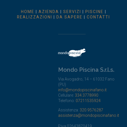
HOME
|
AZIENDA
|
SERVIZI
|
PISCINE
|
REALIZZAZIONI
|
DA SAPERE
|
CONTATTI
Mondo Piscina S.r.l.s.
Via Avogadro, 14 – 61032 Fano
(PU)
info@mondopiscinafano.it
Cellulare:
334.3778990
Telefono:
07211535924
Assistenza:
320.9576287
assistenza@mondopiscinafano.it
P.iva 02643870419