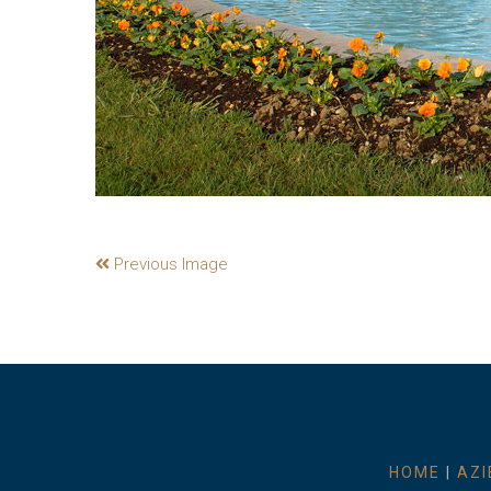
Previous Image
HOME
|
AZI