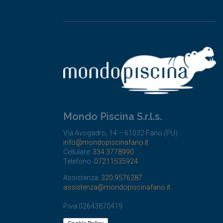
Mondo Piscina S.r.l.s.
Via Avogadro, 14 – 61032 Fano (PU)
info@mondopiscinafano.it
Cellulare:
334.3778990
Telefono:
07211535924
Assistenza:
320.9576287
assistenza@mondopiscinafano.it
P.iva 02643870419