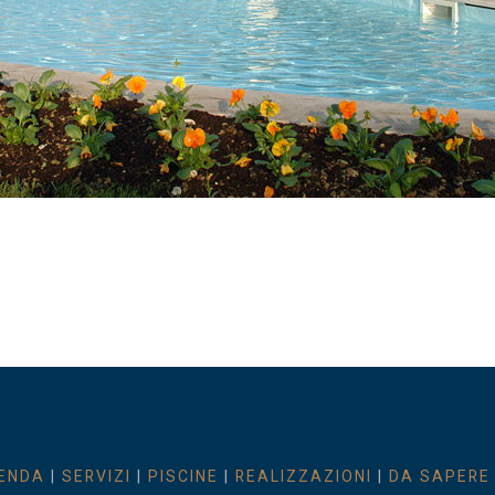
ENDA
|
SERVIZI
|
PISCINE
|
REALIZZAZIONI
|
DA SAPERE