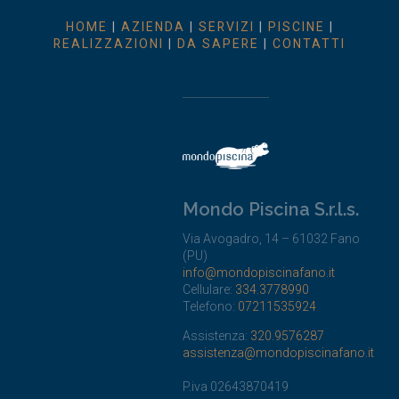
HOME
|
AZIENDA
|
SERVIZI
|
PISCINE
|
REALIZZAZIONI
|
DA SAPERE
|
CONTATTI
Mondo Piscina S.r.l.s.
Via Avogadro, 14 – 61032 Fano
(PU)
info@mondopiscinafano.it
Cellulare:
334.3778990
Telefono:
07211535924
Assistenza:
320.9576287
assistenza@mondopiscinafano.it
P.iva 02643870419