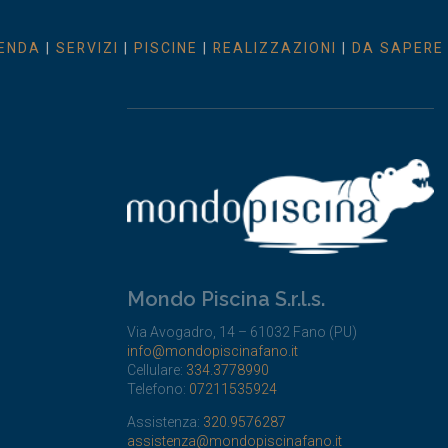
ENDA
|
SERVIZI
|
PISCINE
|
REALIZZAZIONI
|
DA SAPERE
Mondo Piscina S.r.l.s.
Via Avogadro, 14 – 61032 Fano (PU)
info@mondopiscinafano.it
Cellulare:
334.3778990
Telefono:
07211535924
Assistenza:
320.9576287
assistenza@mondopiscinafano.it