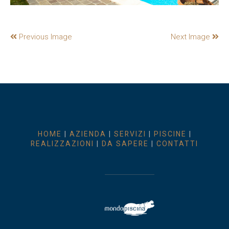
Previous Image
Next Image
HOME
|
AZIENDA
|
SERVIZI
|
PISCINE
|
REALIZZAZIONI
|
DA SAPERE
|
CONTATTI