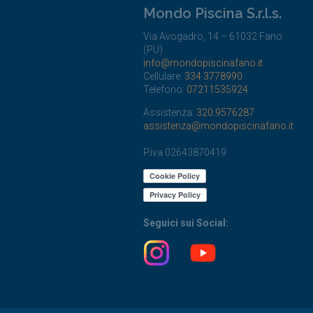
Mondo Piscina S.r.l.s.
Via Avogadro, 14 – 61032 Fano
(PU)
info@mondopiscinafano.it
Cellulare:
334.3778990
Telefono:
07211535924
Assistenza:
320.9576287
assistenza@mondopiscinafano.it
P.iva 02643870419
Seguici sui Social: