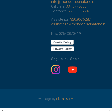
info@mondopiscinafano.it
Cellulare:
334.3778990
Telefono:
07211535924
Assistenza:
320.9576287
assistenza@mondopiscinafano.it
P.iva 02643870419
Seguici sui Social:
web agency
Plurale
Com