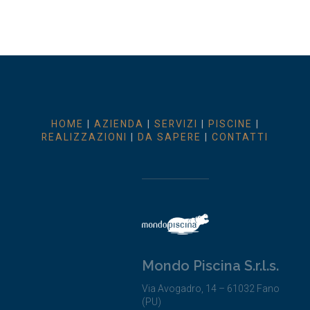
HOME
|
AZIENDA
|
SERVIZI
|
PISCINE
|
REALIZZAZIONI
|
DA SAPERE
|
CONTATTI
Mondo Piscina S.r.l.s.
Via Avogadro, 14 – 61032 Fano
(PU)