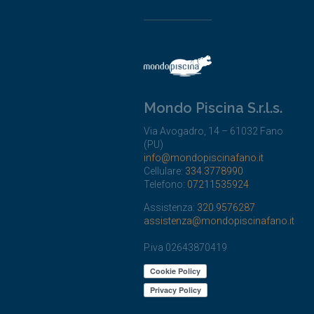
Mondo Piscina S.r.l.s.
Via Avogadro, 14 – 61032 Fano
(PU)
info@mondopiscinafano.it
Cellulare:
334.3778990
Telefono:
07211535924
Assistenza:
320.9576287
assistenza@mondopiscinafano.it
P.iva 02643870419