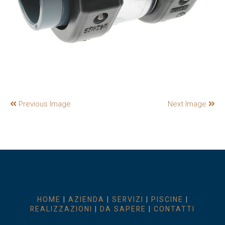
Previous Image
Next Image
HOME
|
AZIENDA
|
SERVIZI
|
PISCINE
|
REALIZZAZIONI
|
DA SAPERE
|
CONTATTI