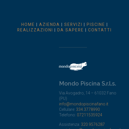
HOME
|
AZIENDA
|
SERVIZI
|
PISCINE
|
REALIZZAZIONI
|
DA SAPERE
|
CONTATTI
Mondo Piscina S.r.l.s.
Via Avogadro, 14 – 61032 Fano
(PU)
info@mondopiscinafano.it
Cellulare:
334.3778990
Telefono:
07211535924
Assistenza:
320.9576287