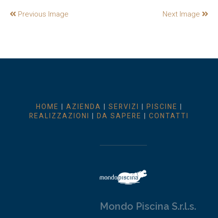
Previous Image
Next Image
HOME
|
AZIENDA
|
SERVIZI
|
PISCINE
|
REALIZZAZIONI
|
DA SAPERE
|
CONTATTI
Mondo Piscina S.r.l.s.