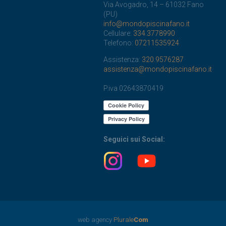
Via Avogadro, 14 – 61032 Fano
(PU)
info@mondopiscinafano.it
Cellulare:
334.3778990
Telefono:
07211535924
Assistenza:
320.9576287
assistenza@mondopiscinafano.it
P.iva 02643870419
Seguici sui Social:
web agency
Plurale
Com